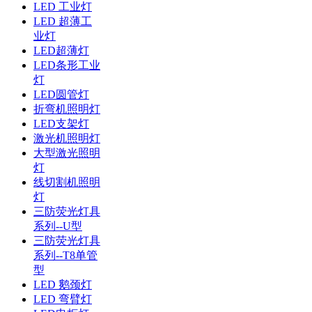
LED 工业灯
LED 超薄工
业灯
LED超薄灯
LED条形工业
灯
LED圆管灯
折弯机照明灯
LED支架灯
激光机照明灯
大型激光照明
灯
线切割机照明
灯
三防荧光灯具
系列--U型
三防荧光灯具
系列--T8单管
型
LED 鹅颈灯
LED 弯臂灯